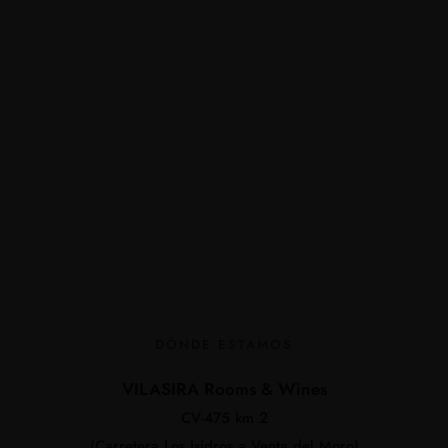
DÓNDE ESTAMOS
VILASIRA Rooms & Wines
CV-475 km 2
(Carretera Los Isidros a Venta del Moro)